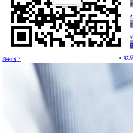
民
人
人
联
联
联
我知道了