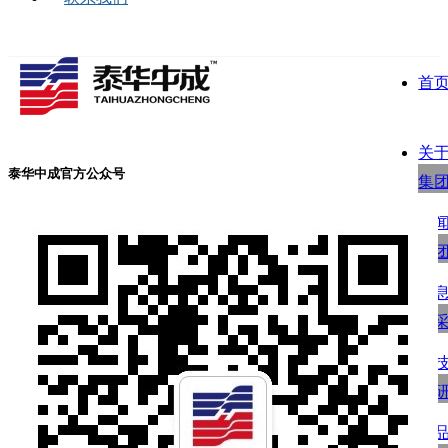
首
关
泰华中成官方公众号
集
新
集
信
招
科
科
产